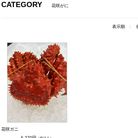
CATEGORY
花咲がに
表示順 :
花咲ガニ
6,270円