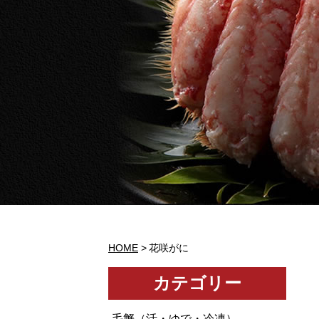
HOME
花咲がに
カテゴリー
毛蟹（活・ゆで・冷凍）