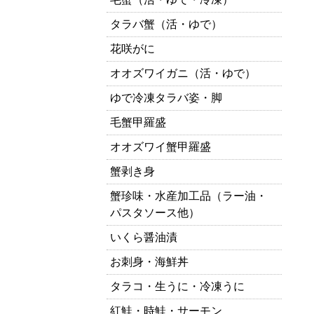
タラバ蟹（活・ゆで）
花咲がに
オオズワイガニ（活・ゆで）
ゆで冷凍タラバ姿・脚
毛蟹甲羅盛
オオズワイ蟹甲羅盛
蟹剥き身
蟹珍味・水産加工品（ラー油・
パスタソース他）
いくら醤油漬
お刺身・海鮮丼
タラコ・生うに・冷凍うに
紅鮭・時鮭・サーモン