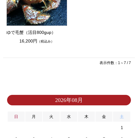
ゆで毛蟹（活目800gup）
16,200円
（税込み）
表示件数：1～7 / 7
2026年08月
日
月
火
水
木
金
土
1