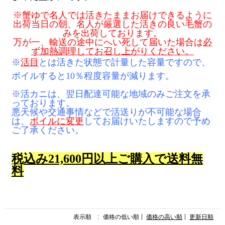
※蟹ゆで名人では活きたままお届けできるように
出荷当日の朝、名人が厳選した活きの良い毛蟹の
みを出荷しております。
万が一、
輸送の途中にへい死して届いた場合は
必
ず加熱
調理してお召し上がりください。
※
活目
とは
活きた状態で計量した容量ですので、
ボイルすると10％程度容量が減りま
す。
※活カニは、翌日配達可能な地域のみご注文を承
っております。
悪天候や交通事情などで活送りが不可能な場合
は、
ボイルに変更
して
お届けいたしますので予め
ご了承ください。
税込み21,600円以上ご購入で送料無
料
表示順 :
価格の低い順
価格の高い順
更新日順