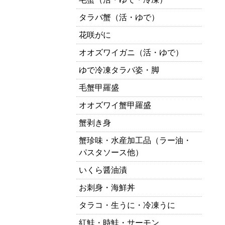
タラバ蟹（活・ゆで）
花咲がに
オオズワイガニ（活・ゆで）
ゆで冷凍タラバ姿・脚
毛蟹甲羅盛
オオズワイ蟹甲羅盛
蟹剥き身
蟹珍味・水産加工品（ラー油・
パスタソース他）
いくら醤油漬
お刺身・海鮮丼
タラコ・生うに・冷凍うに
紅鮭・時鮭・サーモン