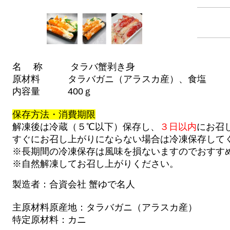
名 称 タラバ蟹剥き身
原材料 タラバガニ（アラスカ産）、食塩
内容量 400ｇ
保存方法・消費期限
解凍後は冷蔵（５℃以下）保存し、
３
日以内
にお召
すぐにお召し上がりにならない場合は冷凍保存して
※長期間の冷凍保存は風味を損ないますのでおすす
※自然解凍してお召し上がりください。
製造者：合資会社 蟹ゆで名人
主原材料原産地：タラバガニ（アラスカ産）
特定原材料：カニ