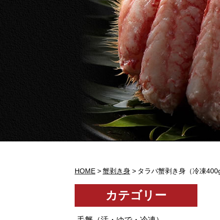
HOME
蟹剥き身
タラバ蟹剥き身（冷凍400g
カテゴリー
毛蟹（活・ゆで・冷凍）