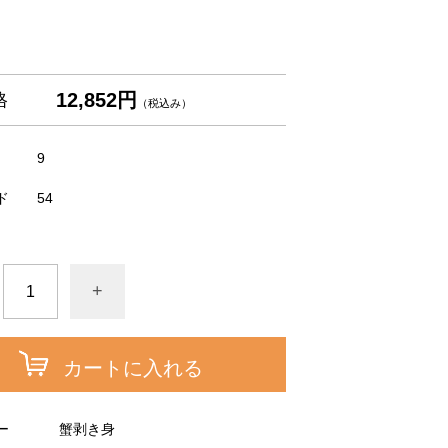
12,852円
格
（税込み）
9
ド
54
+
カートに入れる
ー
蟹剥き身