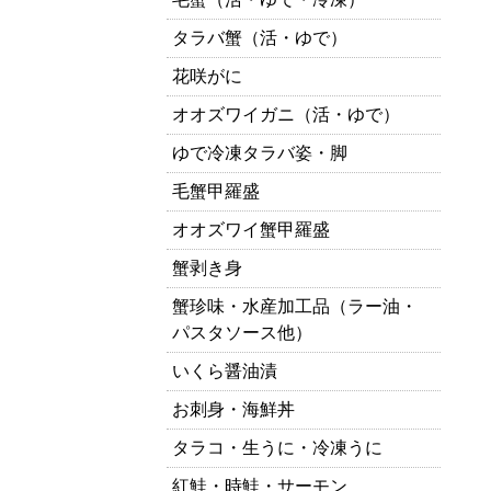
タラバ蟹（活・ゆで）
花咲がに
オオズワイガニ（活・ゆで）
ゆで冷凍タラバ姿・脚
毛蟹甲羅盛
オオズワイ蟹甲羅盛
蟹剥き身
蟹珍味・水産加工品（ラー油・
パスタソース他）
いくら醤油漬
お刺身・海鮮丼
タラコ・生うに・冷凍うに
紅鮭・時鮭・サーモン