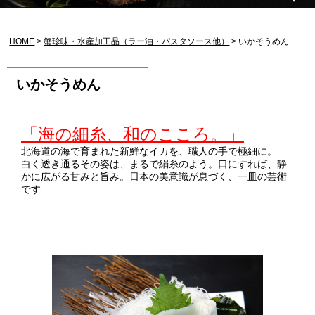
HOME
蟹珍味・水産加工品（ラー油・パスタソース他）
いかそうめん
いかそうめん
「海の細糸、和のこころ。」
北海道の海で育まれた新鮮なイカを、職人の手で極細に。
白く透き通るその姿は、まるで絹糸のよう。口にすれば、静
かに広がる甘みと旨み。日本の美意識が息づく、一皿の芸術
です