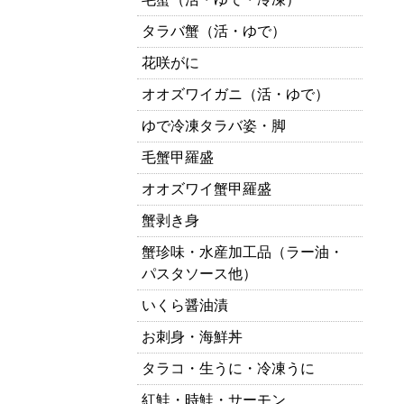
タラバ蟹（活・ゆで）
花咲がに
オオズワイガニ（活・ゆで）
ゆで冷凍タラバ姿・脚
毛蟹甲羅盛
オオズワイ蟹甲羅盛
蟹剥き身
蟹珍味・水産加工品（ラー油・
パスタソース他）
いくら醤油漬
お刺身・海鮮丼
タラコ・生うに・冷凍うに
紅鮭・時鮭・サーモン