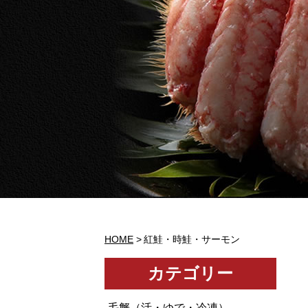
HOME
紅鮭・時鮭・サーモン
カテゴリー
毛蟹（活・ゆで・冷凍）