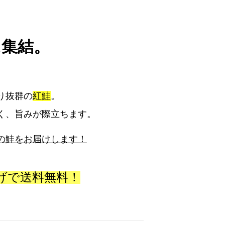
に集結。
り抜群の
紅鮭
。
く、旨みが際立ちます。
の鮭をお届けします！
上げで送料無料！