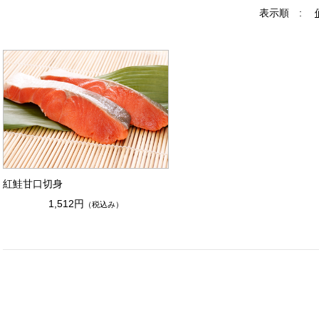
表示順 :
紅鮭甘口切身
1,512円
（税込み）